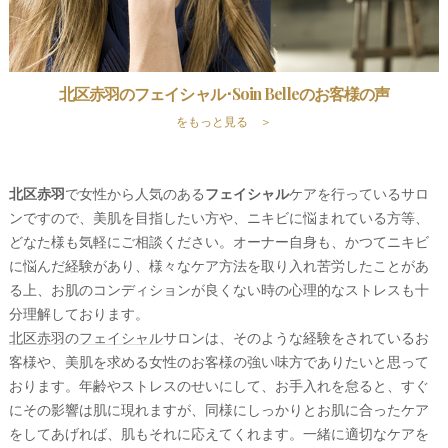
北区赤羽のフェイシャル･Soin Belleのお客様の声
をもっと見る ＞
北区赤羽
で女性から人気のある
フェイシャル
ケアを行っているサロ
ンですので、美肌を目指したい方や、ニキビに悩まれている方等、
どなた様も気軽にご相談ください。オーナー自身も、かつてニキビ
に悩んだ経験があり、様々なケア方法を取り入れ苦労したことがあ
る上、お肌のコンディションが良くない時の心理的なストレスも十
分理解しております。
北区赤羽
の
フェイシャル
サロンは、そのような経験をされているお
客様や、美肌を求める女性のお客様の強い味方でありたいと思って
おります。年齢やストレスのせいにして、お手入れを怠ると、すぐ
にその影響は肌に現れますが、同様にしっかりとお肌に合ったケア
をしてあげれば、肌もそれに応えてくれます。一緒に適切なケアを