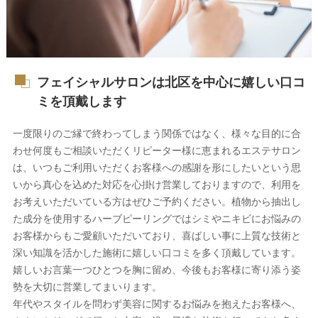
フェイシャルサロンは北区を中心に嬉しい口コ
ミを頂戴します
一度限りのご縁で終わってしまう関係ではなく、様々な目的に合
わせ何度もご相談いただくリピーター様に恵まれるエステサロン
は、いつもご利用いただくお客様への感謝を形にしたいという思
いから真心を込めた対応を心掛け営業しておりますので、利用を
お考えいただいている方はぜひご予約ください。植物から抽出し
た成分を使用するハーブピーリングではシミやニキビにお悩みの
お客様からもご愛顧いただいており、喜ばしい事に上質な技術と
深い知識を活かした施術に嬉しい口コミを多く頂戴しています。
嬉しいお言葉一つひとつを胸に留め、今後もお客様に寄り添う姿
勢を大切に営業してまいります。
年代やスタイルを問わず美容に関するお悩みを抱えたお客様へ、