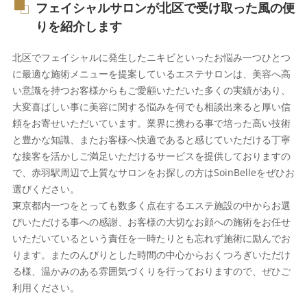
フェイシャルサロンが北区で受け取った風の便
りを紹介します
北区でフェイシャルに発生したニキビといったお悩み一つひとつ
に最適な施術メニューを提案しているエステサロンは、美容へ高
い意識を持つお客様からもご愛顧いただいた多くの実績があり、
大変喜ばしい事に美容に関する悩みを何でも相談出来ると厚い信
頼をお寄せいただいています。業界に携わる事で培った高い技術
と豊かな知識、またお客様へ快適であると感じていただける丁寧
な接客を活かしご満足いただけるサービスを提供しておりますの
で、赤羽駅周辺で上質なサロンをお探しの方はSoinBelleをぜひお
選びください。
東京都内一つをとっても数多く点在するエステ施設の中からお選
びいただける事への感謝、お客様の大切なお顔への施術をお任せ
いただいているという責任を一時たりとも忘れず施術に励んでお
ります。またのんびりとした時間の中心からおくつろぎいただけ
る様、温かみのある雰囲気づくりを行っておりますので、ぜひご
利用ください。