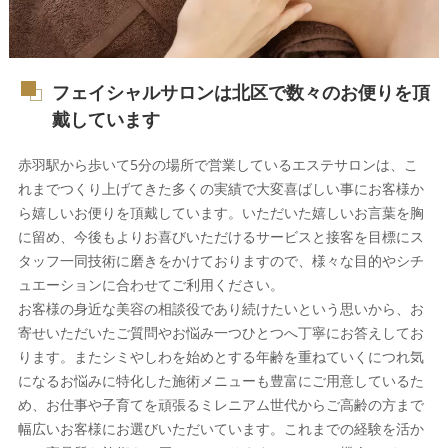
フェイシャルサロンは北区で数々のお便りを頂
戴しています
赤羽駅から歩いて5分の場所で営業しているエステサロンは、こ
れまでつくり上げてきた多くの実績で大変喜ばしい事にお客様か
ら嬉しいお便りを頂戴しています。いただいた嬉しいお言葉を胸
に留め、今後もよりお喜びいただけるサービスと接客を目標にス
タッフ一同技術に磨きをかけておりますので、様々な目的やシチ
ュエーションに合わせてご利用ください。
お客様の身近な美容の相談役であり続けたいという思いから、お
寄せいただいたご質問やお悩み一つひとつへ丁寧にお答えしてお
ります。またシミやしわを始めとする年齢を重ねていくにつれ気
になるお悩みに特化した施術メニューも豊富にご用意しているた
め、お仕事や子育てを頑張るミレニアム世代からご高齢の方まで
幅広いお客様にお選びいただいています。これまでの経験を活か